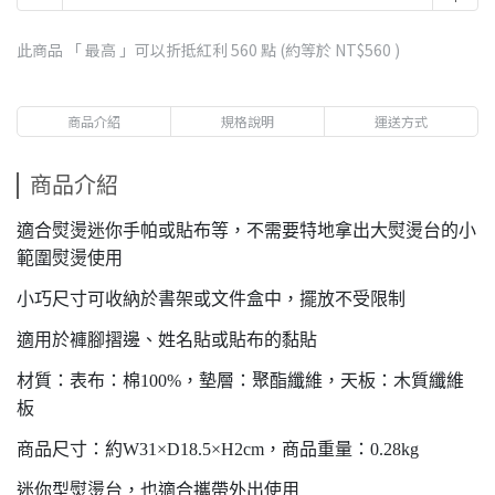
此商品 「 最高 」可以折抵紅利
560
點 (約等於
NT$560
)
商品介紹
規格說明
運送方式
商品介紹
適合熨燙迷你手帕或貼布等，不需要特地拿出大熨燙台的小
範圍熨燙使用
小巧尺寸可收納於書架或文件盒中，擺放不受限制
適用於褲腳摺邊、姓名貼或貼布的黏貼
材質：表布：棉100%，墊層：聚酯纖維，天板：木質纖維
板
商品尺寸：約W31×D18.5×H2cm，商品重量：0.28kg
迷你型熨燙台，也適合攜帶外出使用