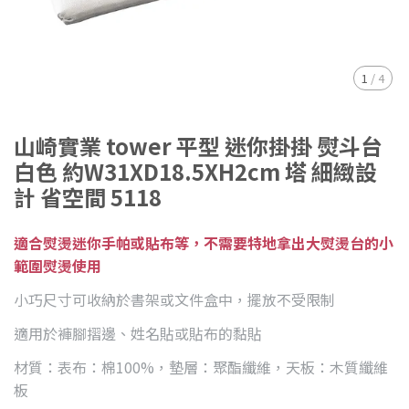
1
/
4
山崎實業 tower 平型 迷你掛掛 熨斗台
白色 約W31XD18.5XH2cm 塔 細緻設
計 省空間 5118
適合熨燙迷你手帕或貼布等，不需要特地拿出大熨燙台的小
範圍熨燙使用
小巧尺寸可收納於書架或文件盒中，擺放不受限制
適用於褲腳摺邊、姓名貼或貼布的黏貼
材質：表布：棉100%，墊層：聚酯纖維，天板：木質纖維
板