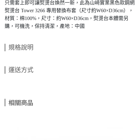
只需套上即可讓熨燙台煥然一新，此為山崎實業黑色款鋼網
熨燙台 Tower 3266 專用替換布套（尺寸約W60×D36cm），
材質：棉100%，尺寸：約W60×D36cm，熨燙台本體需另
購，可機洗，保持清潔，產地：中國
規格說明
運送方式
相關商品