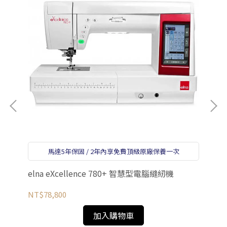
el
NT
馬達5年保固 / 2年內享免費頂級原廠保養一次
elna eXcellence 780+ 智慧型電腦縫紉機
NT$78,800
加入購物車