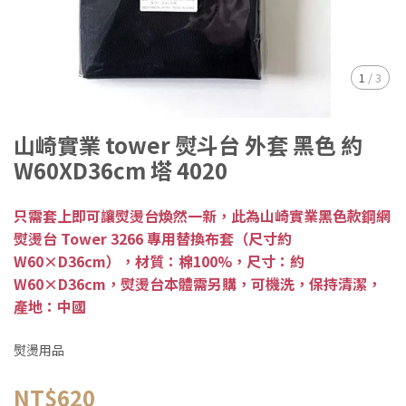
1
/
3
山崎實業 tower 熨斗台 外套 黑色 約
W60XD36cm 塔 4020
只需套上即可讓熨燙台煥然一新，此為山崎實業黑色款鋼網
熨燙台 Tower 3266 專用替換布套（尺寸約
W60×D36cm），材質：棉100%，尺寸：約
W60×D36cm，熨燙台本體需另購，可機洗，保持清潔，
產地：中國
熨燙用品
NT$620