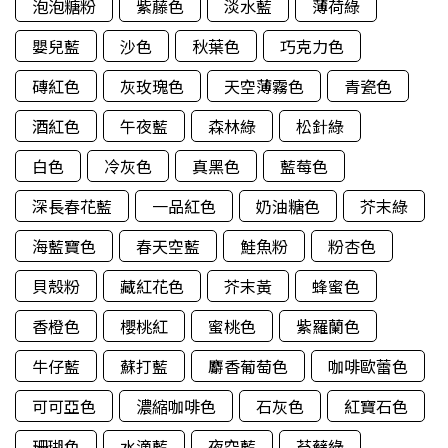
泡泡糖粉
紫藤色
淡水藍
薄荷綠
嬰兒藍
沙色
秋葉色
巧克力色
磚紅色
灰玫瑰色
天空薄霧色
青瓷色
酒紅色
午夜藍
森林綠
松針綠
白色
冷灰色
真黑色
藍莓色
深長春花藍
一品紅色
奶油糖色
芥末綠
海藍寶色
春天空藍
鮭魚粉
粉杏色
貝殼粉
藏紅花色
芥末黃
蜂蜜色
香橙色
櫻桃紅
蜜桃色
紫羅蘭色
牛仔藍
蘇打藍
麝香葡萄色
咖啡歐蕾色
可可亞色
濃縮咖啡色
石灰色
紅寶石色
珊瑚色
水滴藍
夜空藍
苔蘚綠