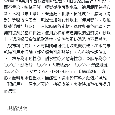
VersaCraft萬用印台適合用於包包、T恤等原創設計，印於布
面不暈染、線條清晰，經熨燙後可耐水洗，適用範圍包括布
料、木材（未上漆）、普通紙、和紙、植鞣皮革、素燒（陶
器）等吸收性表面，乾燥需加熱15秒以上（使用熨斗、吹風
機或浮雕加熱器），實際時間依素材、氣候與墨色而異，建
議熨燙前加墊布保護，使用於棉布時建議以適溫熨燙15秒以
上，溫度過低會降低耐洗性，定色後即使洗滌也不易褪色
（視布料而異），木材與陶器可使用吹風機烘乾，墨水尚未
乾時可用水清除（部分顏色可能殘留），布料適性評估如
下：棉布為印色性◎／耐水性◎／耐洗性◎，亞麻布為◎／
◎／◎，絲為◎／◎／○，人造絲為○／◎／△，聚酯纖維
為○／◎／×，尺寸：W34×D34×H20mm，印面為24mm方
形，顏料系水性墨水，無酸性，適用於布料／紙張／浮雕
（限紙用）／原木／素燒／植鞣皮革，熨燙時加墊布可提升
耐洗性
規格說明