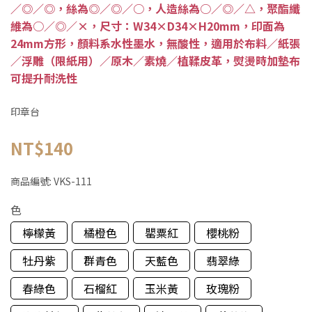
／◎／◎，絲為◎／◎／○，人造絲為○／◎／△，聚酯纖
維為○／◎／×，尺寸：W34×D34×H20mm，印面為
24mm方形，顏料系水性墨水，無酸性，適用於布料／紙張
／浮雕（限紙用）／原木／素燒／植鞣皮革，熨燙時加墊布
可提升耐洗性
印章台
NT$140
商品編號:
VKS-111
色
檸檬黃
橘橙色
罌粟紅
櫻桃粉
牡丹紫
群青色
天藍色
翡翠綠
春綠色
石榴紅
玉米黃
玫瑰粉