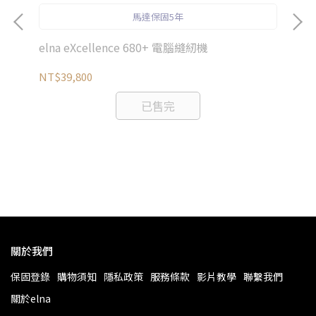
馬達保固5年
elna eXcellence 680+ 電腦縫紉機
el
NT$39,800
已售完
NT
關於我們
保固登錄
購物須知
隱私政策
服務條款
影片教學
聯繫我們
關於elna