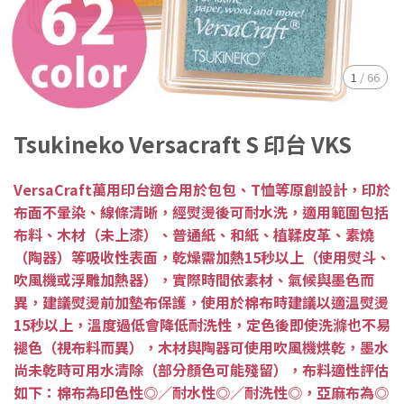
1
/
66
Tsukineko Versacraft S 印台 VKS
VersaCraft萬用印台適合用於包包、T恤等原創設計，印於
布面不暈染、線條清晰，經熨燙後可耐水洗，適用範圍包括
布料、木材（未上漆）、普通紙、和紙、植鞣皮革、素燒
（陶器）等吸收性表面，乾燥需加熱15秒以上（使用熨斗、
吹風機或浮雕加熱器），實際時間依素材、氣候與墨色而
異，建議熨燙前加墊布保護，使用於棉布時建議以適溫熨燙
15秒以上，溫度過低會降低耐洗性，定色後即使洗滌也不易
褪色（視布料而異），木材與陶器可使用吹風機烘乾，墨水
尚未乾時可用水清除（部分顏色可能殘留），布料適性評估
如下：棉布為印色性◎／耐水性◎／耐洗性◎，亞麻布為◎