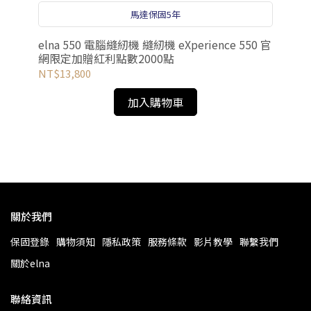
馬達保固5年
elna 550 電腦縫紉機 縫紉機 eXperience 550 官
網限定加贈紅利點數2000點
NT$13,800
韓
加入購物車
NT
關於我們
保固登錄
購物須知
隱私政策
服務條款
影片教學
聯繫我們
關於elna
聯絡資訊