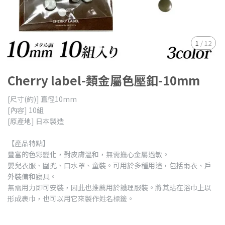
1
/
12
Cherry label-類金屬色壓釦-10mm
[尺寸(約)] 直徑10mm
[內容] 10組
[原產地] 日本製造
【產品特點】
豐富的色彩變化，對皮膚溫和，無需擔心金屬過敏。
嬰兒衣服、圍兜、口水罩、童裝。可用於多種用途，包括雨衣、戶
外裝備和寢具。
無需用力即可安裝，因此也推薦用於護理服裝。將其貼在浴巾上以
形成裹巾，也可以用它來製作姓名標籤。