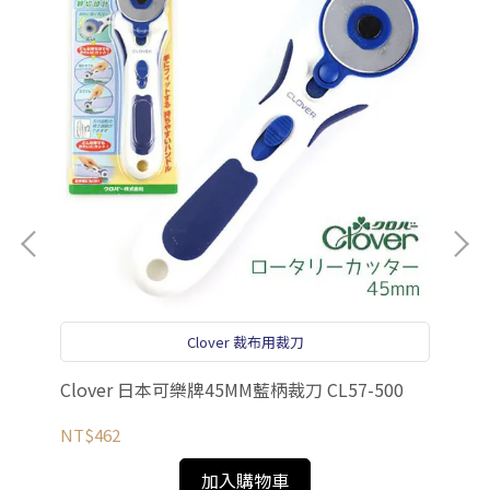
el
Clover 裁布用裁刀
NT
Clover 日本可樂牌45MM藍柄裁刀 CL57-500
NT$462
加入購物車