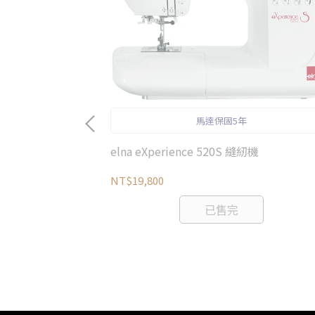
馬達保固5年
elna eXperience 520S 縫紉機
準車線
NT$19,800
已售完