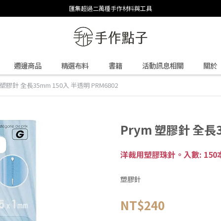
匯集超過二萬種手作材料與工具
週邊商品
精選布料
書籍
活動訊息相關
關於
 塑膠針 全長35mm 150入 半透明 PRM6802
Prym 塑膠針 全長3
洋裁用塑膠珠針。入數: 150
塑膠針
NT$240