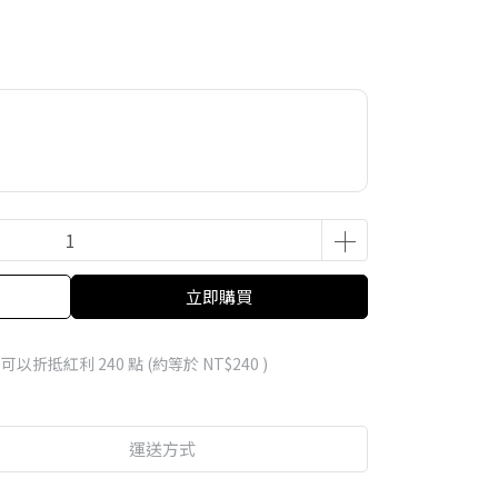
立即購買
 」可以折抵紅利
240
點 (約等於
NT$240
)
運送方式