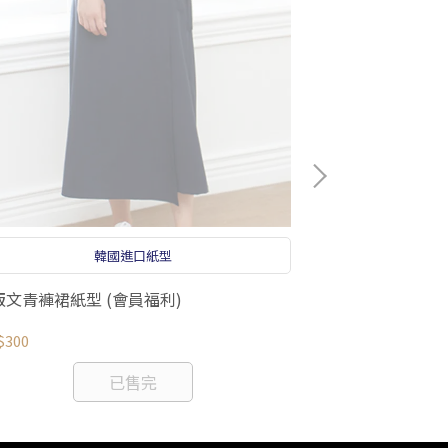
韓國進口紙型
版文青褲裙紙型 (會員福利)
公主泡泡袖格紋
$300
NT$330
已售完