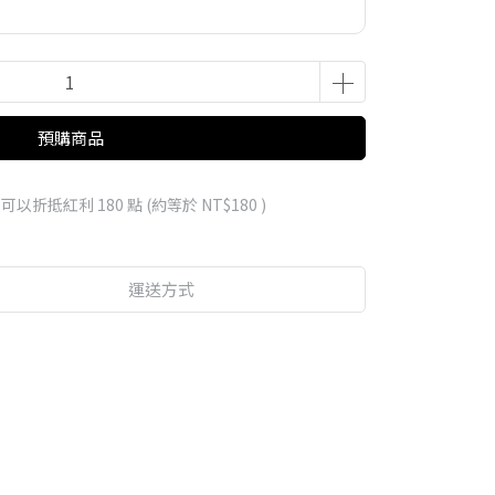
預購商品
 」可以折抵紅利
180
點 (約等於
NT$180
)
運送方式