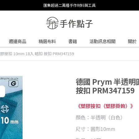
匯集超過二萬種手作材料與工具
週邊商品
精選布料
書籍
活動訊息相關
關於
按扣 10mm 18入 暗扣 按扣 PRM347159
德國 Prym 半透明
按扣 PRM347159
《塑膠按扣（塑膠掛鉤）》
顏色：半透明（白色）
尺寸：圓形10mm