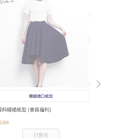
韓國進口紙型
版斜綴裙紙型 (會員福利)
韓版魚口襯衫紙型
$260
NT$350
已售完