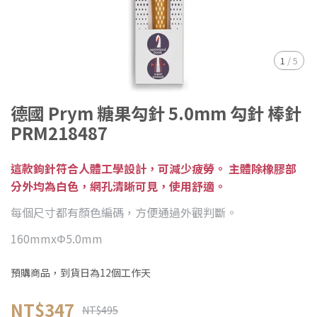
1
/
5
德國 Prym 糖果勾針 5.0mm 勾針 棒針
PRM218487
這款鉤針符合人體工學設計，可減少疲勞。 主體除橡膠部
分外均為白色，網孔清晰可見，使用舒適。
每個尺寸都有顏色編碼，方便通過外觀判斷。
160mmxΦ5.0mm
預購商品，到貨日為12個工作天
NT$347
NT$495