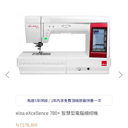
el
馬達5年保固 / 2年內享免費頂級原廠保養一次
NT
elna eXcellence 780+ 智慧型電腦縫紉機
NT$78,800