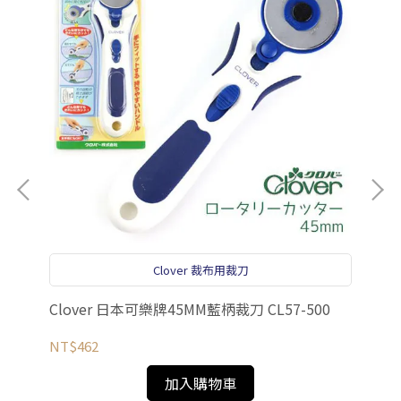
el
NT
Clover 裁布用裁刀
Clover 日本可樂牌45MM藍柄裁刀 CL57-500
NT$462
加入購物車