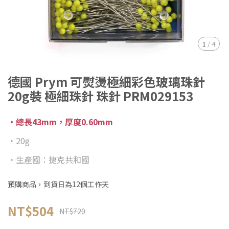
1
/
4
德國 Prym 可熨燙極細彩色玻璃珠針
20g裝 極細珠針 珠針 PRM029153
・總長43mm，厚度0.60mm
・20g
・生產國：捷克共和國
預購商品，到貨日為12個工作天
NT$504
NT$720