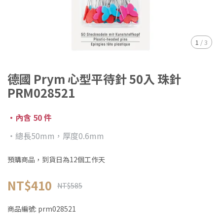
1
/
3
德國 Prym 心型平待針 50入 珠針
PRM028521
・內含 50 件
・總長50mm，厚度0.6mm
預購商品，到貨日為12個工作天
NT$410
NT$585
商品編號:
prm028521