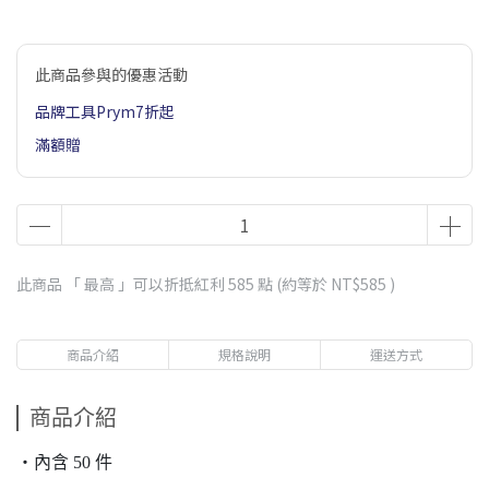
此商品參與的優惠活動
品牌工具Prym7折起
滿額贈
此商品 「 最高 」可以折抵紅利
585
點 (約等於
NT$585
)
商品介紹
規格說明
運送方式
商品介紹
・內含 50 件