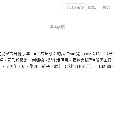
加入最愛
此商品 「 最高
規格說明
能量提升健康運！■完成尺寸：約高17cm×寬11cm×深17cm
飾繩、圓形鬆緊帶、刺繡線、製作說明書、實物大紙型■所需工具
）、消色筆、尺、熨斗、錐子、腮紅（或粉紅色鉛筆）、口紅膠