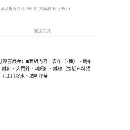
 」可以折抵紅利
955
點 (約等於
NT$955
)
運送方式
（尺寸略有誤差）■套組內容：表布（7種）、氈布
：縫針、大頭針、刺繡針、縫線（接近布料顏
、手工用膠水、透明膠帶