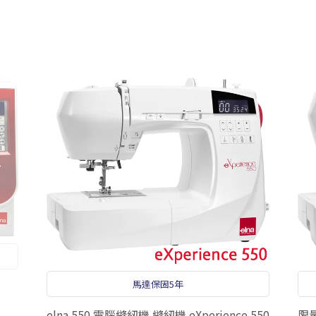
馬達保固5年
elna 550 電腦縫紉機 縫紉機 eXperience 550
限量