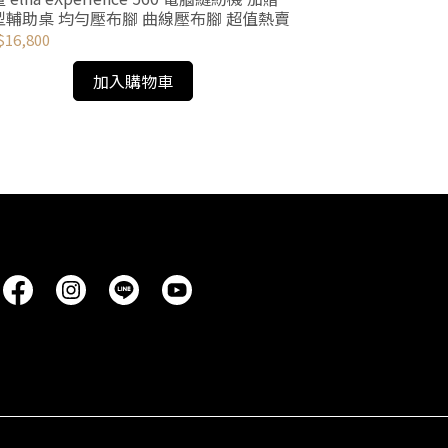
型輔助桌 均勻壓布腳 曲線壓布腳 超值熱賣
16,800
elna 7mm皮
加入購物車
NT$238