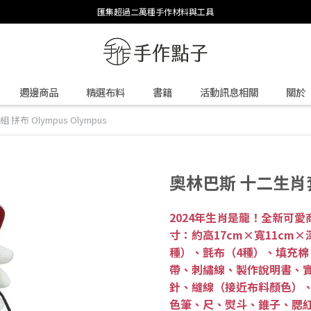
匯集超過二萬種手作材料與工具
週邊商品
精選布料
書籍
活動訊息相關
關於
布 Olympus Olympus
奧林巴斯 十二生肖套組
2024年生肖是龍！全新可
寸：約高17cm×寬11cm
種）、氈布（4種）、填充
帶、刺繡線、製作說明書、
針、縫線（接近布料顏色）
色筆、尺、熨斗、錐子、腮