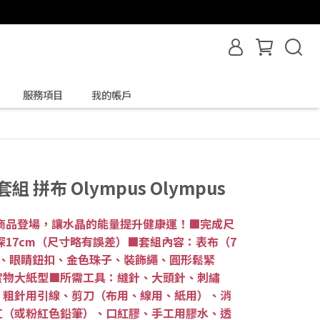
服務項目
我的帳戶
 拼布 Olympus Olympus
愛商品登場，讓水晶的能量提升健康運！■完成尺
×深17cm（尺寸略有誤差）■套組內容：表布（7
棉、眼睛鈕扣、金色珠子、裝飾繩、圓形鬆緊
實物大紙型■所需工具：縫針、大頭針、刺繡
、粗針用引線、剪刀（布用、線用、紙用）、消
紅（或粉紅色鉛筆）、口紅膠、手工用膠水、透