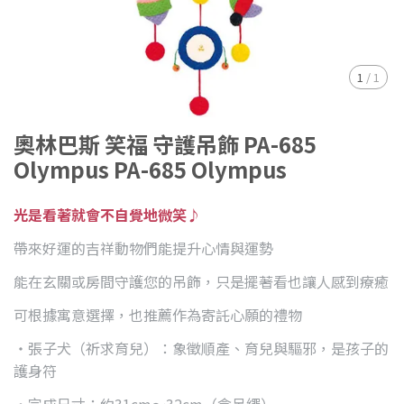
1
/
1
奧林巴斯 笑福 守護吊飾 PA-685
Olympus PA-685 Olympus
光是看著就會不自覺地微笑♪
帶來好運的吉祥動物們能提升心情與運勢
能在玄關或房間守護您的吊飾，只是擺著看也讓人感到療癒
可根據寓意選擇，也推薦作為寄託心願的禮物
・張子犬（祈求育兒）：象徵順產、育兒與驅邪，是孩子的
護身符