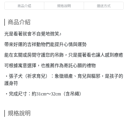
商品介紹
規格說明
運送方式
商品介紹
光是看著就會不自覺地微笑♪
帶來好運的吉祥動物們能提升心情與運勢
能在玄關或房間守護您的吊飾，只是擺著看也讓人感到療癒
可根據寓意選擇，也推薦作為寄託心願的禮物
・張子犬（祈求育兒）：象徵順產、育兒與驅邪，是孩子的
護身符
・完成尺寸：約31cm〜32cm（含吊繩）
規格說明