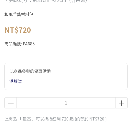
・完成尺寸：約31cm〜32cm（含吊繩）
和風手藝材料包
NT$720
商品編號:
PA685
此商品參與的優惠活動
滿額贈
此商品 「 最高 」可以折抵紅利
720
點 (約等於
NT$720
)