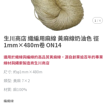
1
/
4
生川商店 織編用麻線 黃麻線奶油色 徑
1mm×480m卷 ON14
適用於織線與編線的高品質黃麻線，源自創業逾百年的專業
線材與繩索製造商生川商店
尺寸: 約φ1mm×480m
類型: 黃麻 7×2
材質: 麻100%
編織線