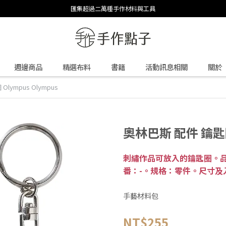
匯集超過二萬種手作材料與工具
週邊商品
精選布料
書籍
活動訊息相關
關於
lympus Olympus
奧林巴斯 配件 鑰匙圈 
刺繡作品可放入的鑰匙圈。品
番：-。規格：零件。尺寸及
手藝材料包
NT$255