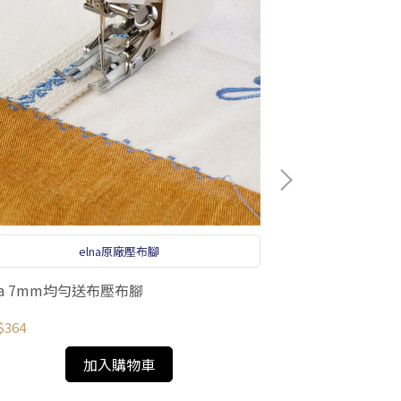
elna原廠壓布腳
na 7mm均勻送布壓布腳
韓版斜綴裙紙型 
$364
NT$260
加入購物車