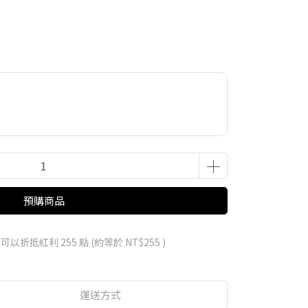
預購商品
 」可以折抵紅利
255
點 (約等於
NT$255
)
運送方式