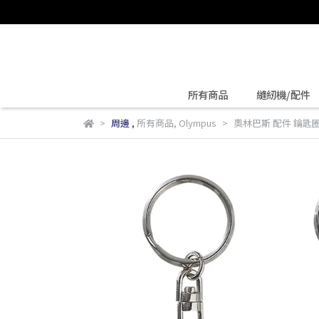
所有商品
縫紉機/配件
周邊
,
所有商品
,
Olympus
奧林巴斯 配件 鑰匙圈 O