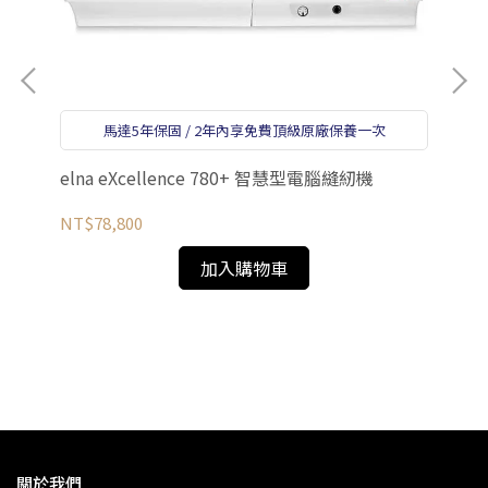
馬達5年保固 / 2年內享免費頂級原廠保養一次
elna eXcellence 780+ 智慧型電腦縫紉機
NT$78,800
加入購物車
el
NT
關於我們