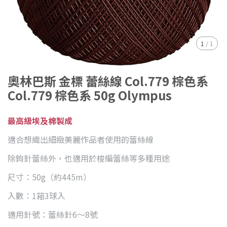
1
/
1
奧林巴斯 金標 蕾絲線 Col.779 棕色系
Col.779 棕色系 50g Olympus
最高級埃及棉製成
適合想織出細緻美麗作品者使用的蕾絲線
除鉤針蕾絲外，也適用於梭編蕾絲等多種用途
尺寸：50g（約445m）
入數：1箱3球入
適用針號：蕾絲針6～8號