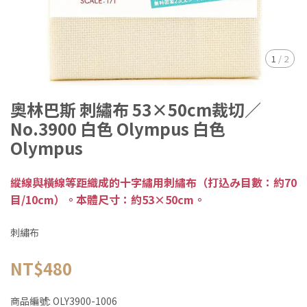
1
/
2
奧林巴斯 刺繡布 53×50cm裁切／
No.3900 白色 Olympus 白色
Olympus
縱線與橫線等距織成的十字繡用刺繡布（打込み目數：約70
目/10cm）。本體尺寸：約53×50cm。
刺繡布
NT$480
商品編號:
OLY3900-1006