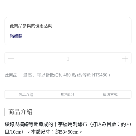
此商品參與的優惠活動
滿額贈
此商品 「 最高 」可以折抵紅利
480
點 (約等於
NT$480
)
商品介紹
規格說明
運送方式
商品介紹
縱線與橫線等距織成的十字繡用刺繡布（打込み目數：約70
目/10cm）。本體尺寸：約53×50cm。