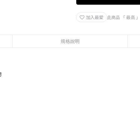
加入最愛
此商品 「 最高
規格說明
物