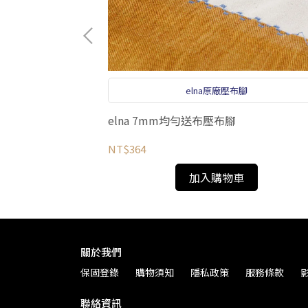
準車線
elna原廠壓布腳
elna 7mm均勻送布壓布腳
NT$364
加入購物車
關於我們
保固登錄
購物須知
隱私政策
服務條款
聯絡資訊