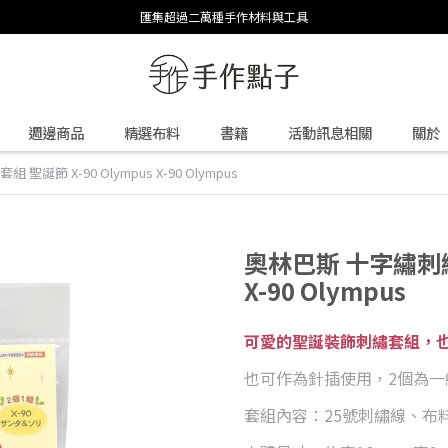
匯集超過二萬種手作材料與工具
週邊商品
精選布料
書籍
活動訊息相關
關於
誕節 X-90 Olympus X-90 Olympus
奧林巴斯 十字繡刺繡套
X-90 Olympus
可愛的聖誕裝飾刺繡套組，
也可作為針插使用，2個為一
套組內容：25號刺繡線、布