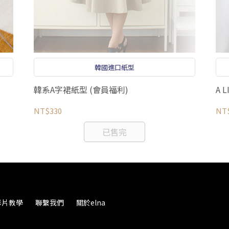
韓國進口紙型
韓系A字裙紙型 (會員福利)
A 
NT$330
NT
已售完
影片教學
聯繫我們
關於elna