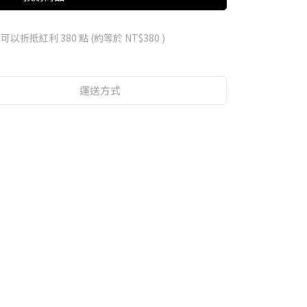
 」可以折抵紅利
380
點 (約等於
NT$380
)
運送方式