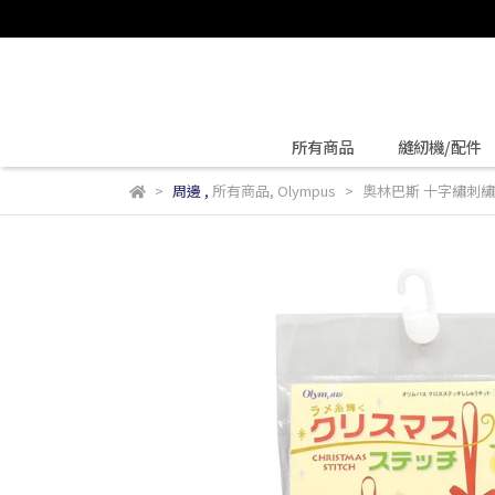
所有商品
縫紉機/配件
周邊
,
所有商品
,
Olympus
奧林巴斯 十字繡刺繡套組 聖