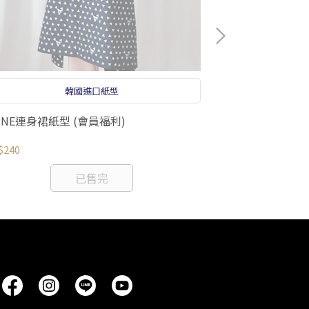
韓國進口紙型
LINE連身裙紙型 (會員福利)
韓流文青外衫紙型
$240
NT$350
已售完