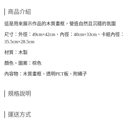
商品介紹
這是用來展示作品的木質畫框，營造自然且沉穩的氛圍
尺寸：外徑：49cm×42cm、內徑：40cm×33cm、卡紙內徑：
35.5cm×28.5cm
材質：木製
顏色・圖案：棕色
內容物：木質畫框、透明PET板、附繩子
規格說明
運送方式