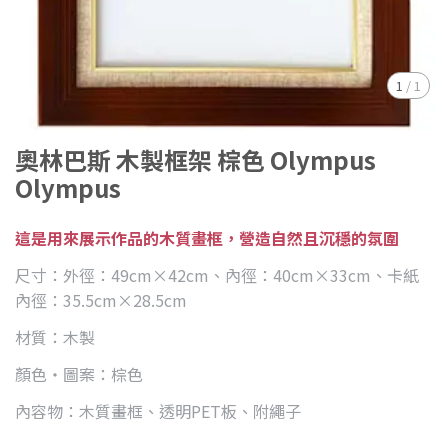
1
/
1
奧林巴斯 木製框架 棕色 Olympus
Olympus
這是用來展示作品的木質畫框，營造自然且沉穩的氛圍
尺寸：外徑：49cm×42cm、內徑：40cm×33cm、卡紙
內徑：35.5cm×28.5cm
材質：木製
顏色・圖案：棕色
內容物：木質畫框、透明PET板、附繩子