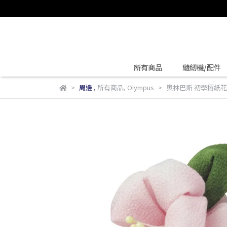
所有商品
縫紉機/配件
周邊
,
所有商品
,
Olympus
奧林巴斯 初學摺紙花套組 