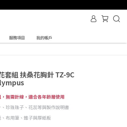
服務項目
我的帳戶
套組 扶桑花胸針 TZ-9C
Olympus
組，無需針線，適合各年齡層使用
針、珍珠珠子、花蕊等與製作說明書
籤、布用筆、錐子與厚紙板