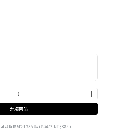
預購商品
 」可以折抵紅利
385
點 (約等於
NT$385
)