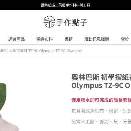
匯集超過二萬種手作材料與工具
週邊商品
精選布料
書籍
活動訊息相關
關於
扶桑花胸針 TZ-9C Olympus TZ-9C Olympus
奧林巴斯 初學摺紙花
Olympus TZ-9C 
僅用膠水即可完成的簡易套
包含各式絹緞布、棉絮、別
另需木工膠、剪刀、尺、牙