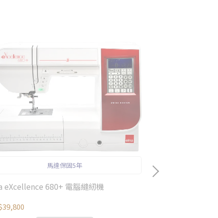
馬達保固5年
na eXcellence 680+ 電腦縫紉機
elna eXperie
39,800