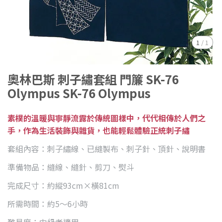
1
/
1
奧林巴斯 刺子繡套組 門簾 SK-76
Olympus SK-76 Olympus
素樸的溫暖與寧靜流露於傳統圖樣中，代代相傳於人們之
手，作為生活裝飾與雜貨，也能輕鬆體驗正統刺子繡
套組內容：刺子繡線、已縫製布、刺子針、頂針、說明書
準備物品：縫線、縫針、剪刀、熨斗
完成尺寸：約縱93cm×橫81cm
所需時間：約5～6小時