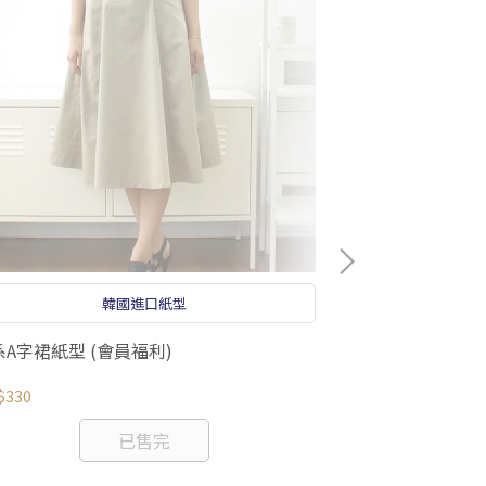
韓國進口紙型
系A字裙紙型 (會員福利)
韓版斜綴裙紙型 
$330
NT$260
已售完