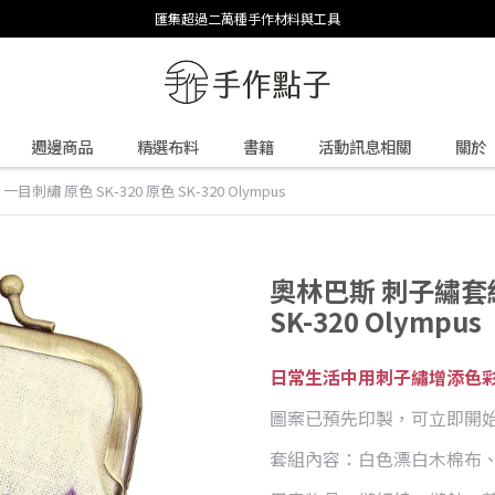
匯集超過二萬種手作材料與工具
週邊商品
精選布料
書籍
活動訊息相關
關於
刺繡 原色 SK-320 原色 SK-320 Olympus
奧林巴斯 刺子繡套組 
SK-320 Olympus
日常生活中用刺子繡增添色
圖案已預先印製，可立即開
套組內容：白色漂白木棉布