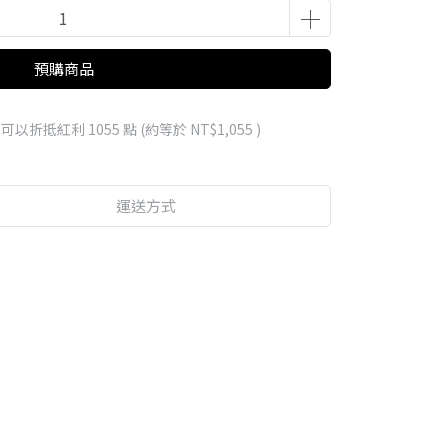
預購商品
 」可以折抵紅利
1055
點 (約等於
NT$1,055
)
運送方式