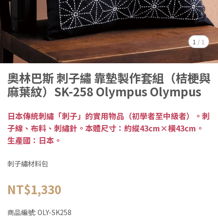
1
/
1
奧林巴斯 刺子繡 靠墊製作套組（桔梗與
麻葉紋）SK-258 Olympus Olympus
日本傳統刺繡「刺子」的實用物品（初學者至中級者）。刺
子線、布料、刺繡針。本體尺寸：約縱43cm×橫43cm。
生產國：日本。
刺子繡材料包
NT$1,330
商品編號:
OLY-SK258