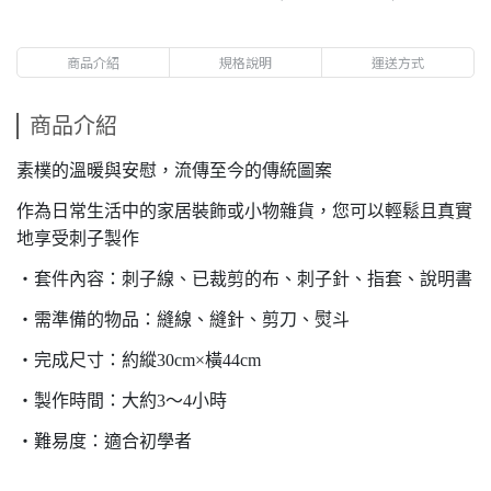
商品介紹
規格說明
運送方式
商品介紹
素樸的溫暖與安慰，流傳至今的傳統圖案
作為日常生活中的家居裝飾或小物雜貨，您可以輕鬆且真實
地享受刺子製作
・套件內容：刺子線、已裁剪的布、刺子針、指套、說明書
・需準備的物品：縫線、縫針、剪刀、熨斗
・完成尺寸：約縱30cm×橫44cm
・製作時間：大約3～4小時
・難易度：適合初學者