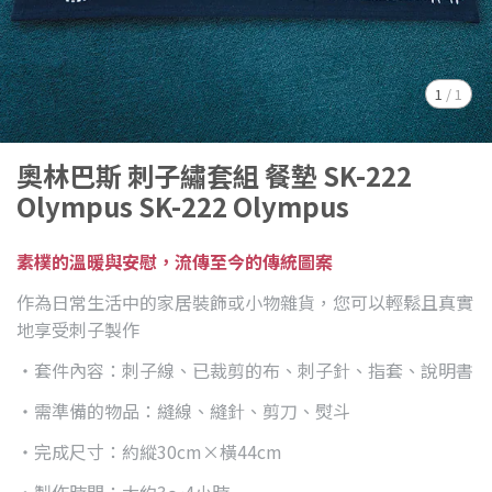
1
/
1
奧林巴斯 刺子繡套組 餐墊 SK-222
Olympus SK-222 Olympus
素樸的溫暖與安慰，流傳至今的傳統圖案
作為日常生活中的家居裝飾或小物雜貨，您可以輕鬆且真實
地享受刺子製作
・套件內容：刺子線、已裁剪的布、刺子針、指套、說明書
・需準備的物品：縫線、縫針、剪刀、熨斗
・完成尺寸：約縱30cm×橫44cm