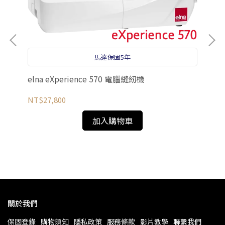
馬達保固5年
el
elna eXperience 570 電腦縫紉機
縫紉
NT
NT$27,800
加入購物車
關於我們
保固登錄
購物須知
隱私政策
服務條款
影片教學
聯繫我們