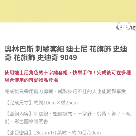
1
/
1
奧林巴斯 刺繡套組 迪士尼 花旗飾 史迪
奇 花旗飾 史迪奇 9049
使用迪士尼角色的十字繡套組，快樂手作！完成後可在多種
場合使用的可愛物品登場
完成後只需用剪刀剪裁，縫製技巧不佳的人也能輕鬆享受
【完成尺寸】約縱10cm×橫25cm
【套組內容】刺繡線、塑膠織布、十字針、緞帶、繩子、毛
氈、彩色圖案說明書
【繡目密度】18count/1英吋・約70目/10cm