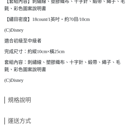
【套組內容】刺繡線、塑膠織布、十字針、緞帶、繩子、毛
氈、彩色圖案說明書
【繡目密度】18count/1英吋・約70目/10cm
(C)Disney
適合初級至中級者
完成尺寸：約縱10cm×橫25cm
套組內容：刺繡線、塑膠織布、十字針、緞帶、繩子、毛
氈、彩色圖案說明書
(C)Disney
規格說明
運送方式