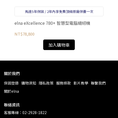
NT
馬達5年保固 / 2年內享免費頂級原廠保養一次
elna eXcellence 780+ 智慧型電腦縫紉機
NT$78,800
加入購物車
關於我們
保固登錄
購物須知
隱私政策
服務條款
影片教學
聯繫我們
關於elna
聯絡資訊
客服專線：02-2928-1822