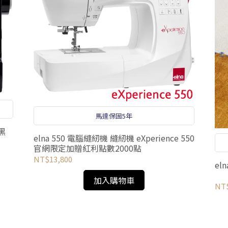
馬達保固5年
黑
elna 550 電腦縫紉機 縫紉機 eXperience 550
官網限定加贈紅利點數2000點
NT$13,800
el
加入購物車
NT