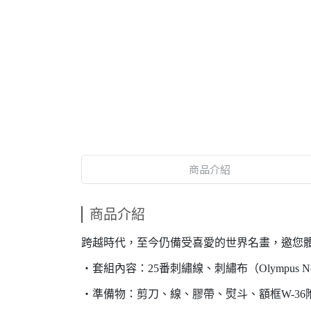
商品介紹
商品介紹
跨越時代，至今仍備受喜愛的世界名畫，邀您
・套組內容：25番刺繡線、刺繡布（Olympus No.
・準備物：剪刀、線、膠帶、熨斗、額框W-36