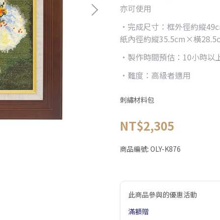
亦可使用
・完成尺寸：框外徑約縱49c
紙內徑約縱35.5cm×橫28.5
・製作時間預估：10小時以
・難度：高級者適用
刺繡材料包
NT$2,305
商品編號:
OLY-K876
此商品參與的優惠活動
滿額贈