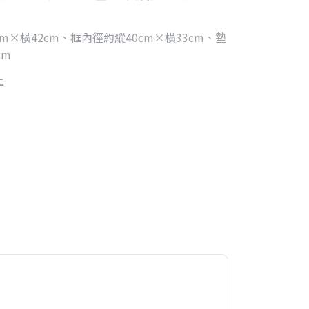
m×橫42cm、框內徑約縱40cm×橫33cm、墊
cm
上