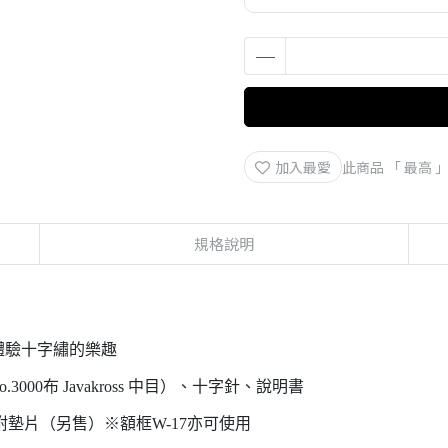
加入最愛
此商品 「 最高
規格說明
體驗十字繡的樂趣
3000布 Javakross 中目）、十字針、說明書
附墊片（另售）※額框W-17亦可使用