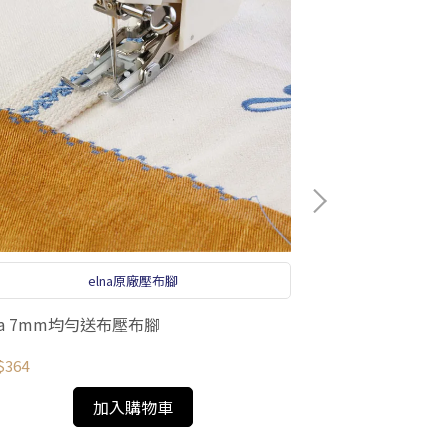
elna原廠壓布腳
na 7mm均勻送布壓布腳
韓版魚口襯衫紙型
$364
NT$350
加入購物車