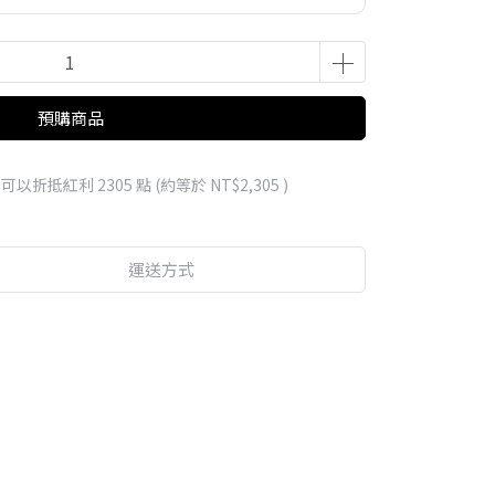
預購商品
 」可以折抵紅利
2305
點 (約等於
NT$2,305
)
運送方式