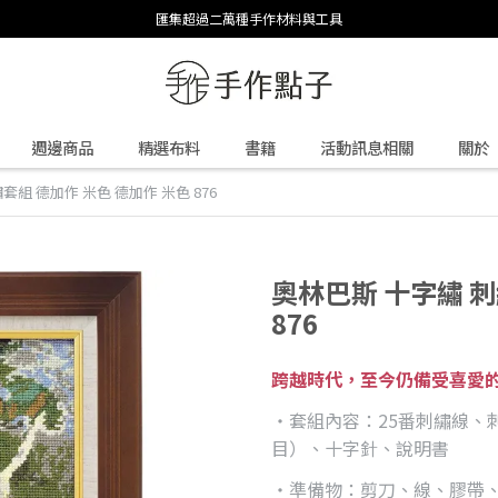
匯集超過二萬種手作材料與工具
週邊商品
精選布料
書籍
活動訊息相關
關於
套組 德加作 米色 德加作 米色 876
奧林巴斯 十字繡 刺
876
跨越時代，至今仍備受喜愛
・套組內容：25番刺繡線、刺繡布（O
目）、十字針、說明書
・準備物：剪刀、線、膠帶、熨