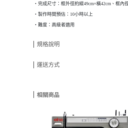
・完成尺寸：框外徑約縱49cm×橫42cm、框內徑約縱
・製作時間預估：10小時以上
・難度：高級者適用
規格說明
運送方式
相關商品