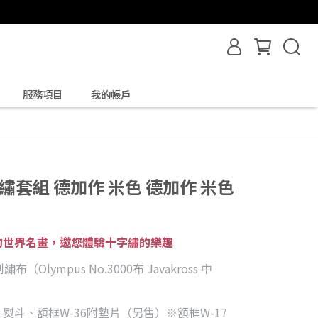
服務項目
我的帳戶
繡套組 德加作 米色 德加作 米色
的世界名畫，邀您體驗十字繡的樂趣
lympus No.3000布 Javakross 中
斗、額框W-36附墊片（另售）※額框W-17