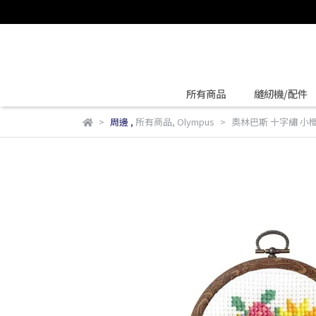
所有商品
縫紉機/配件
周邊
,
所有商品
,
Olympus
奧林巴斯 十字繡 小框第