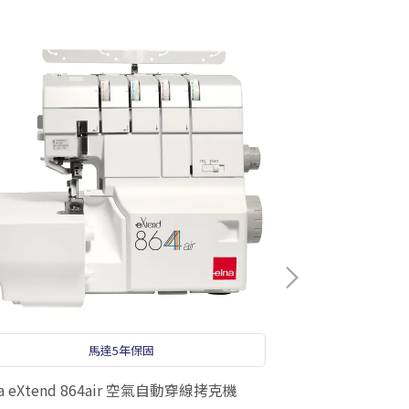
馬達5年保固
na eXtend 864air 空氣自動穿線拷克機
elna 7mm皮