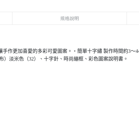
規格說明
合了讓手作更加喜愛的多彩可愛圖案。・簡單十字繡 製作時間約3～4小時
度帆布）淡米色（32）、十字針、時尚繃框、彩色圖案說明書。