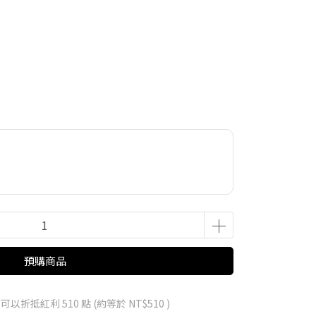
預購商品
 」可以折抵紅利
510
點 (約等於
NT$510
)