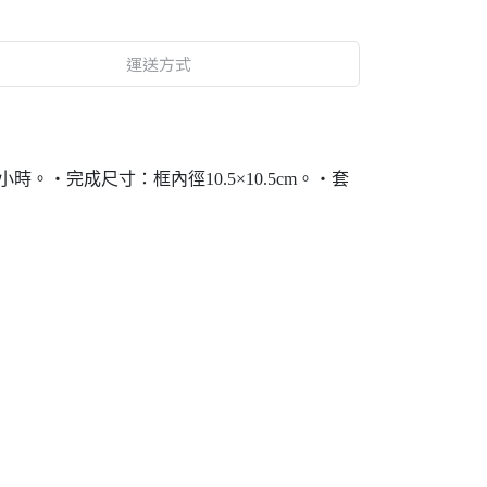
運送方式
。・完成尺寸：框內徑10.5×10.5cm。・套