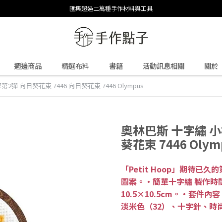
匯集超過二萬種手作材料與工具
週邊商品
精選布料
書籍
活動訊息相關
關於
2彈 向日葵花束 7446 向日葵花束 7446 Olympus
奧林巴斯 十字繡 小
葵花束 7446 Olym
「Petit Hoop」期待
圖案。・簡單十字繡 製作時
10.5×10.5cm。・套件內
淡米色（32）、十字針、時