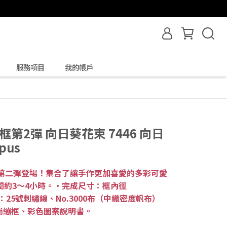
服務項目
我的帳戶
框第2彈 向日葵花束 7446 向日
pus
已久的第二彈登場！集合了讓手作更加喜愛的多彩可愛
間約3～4小時。・完成尺寸：框內徑
容：25號刺繡線、No.3000布（中織密度帆布）
尚繃框、彩色圖案說明書。