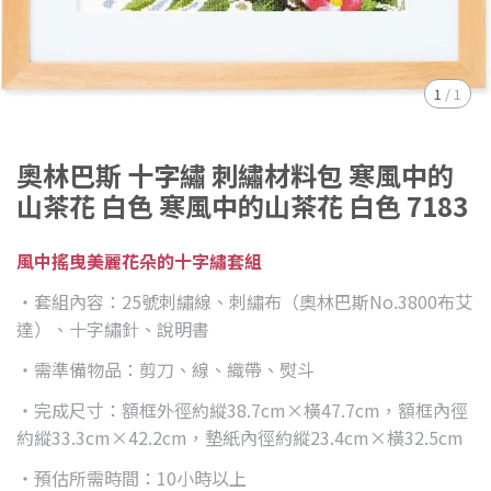
1
/
1
奧林巴斯 十字繡 刺繡材料包 寒風中的
山茶花 白色 寒風中的山茶花 白色 7183
風中搖曳美麗花朵的十字繡套組
・套組內容：25號刺繡線、刺繡布（奧林巴斯No.3800布艾
達）、十字繡針、說明書
・需準備物品：剪刀、線、織帶、熨斗
・完成尺寸：額框外徑約縱38.7cm×橫47.7cm，額框內徑
約縱33.3cm×42.2cm，墊紙內徑約縱23.4cm×橫32.5cm
・預估所需時間：10小時以上