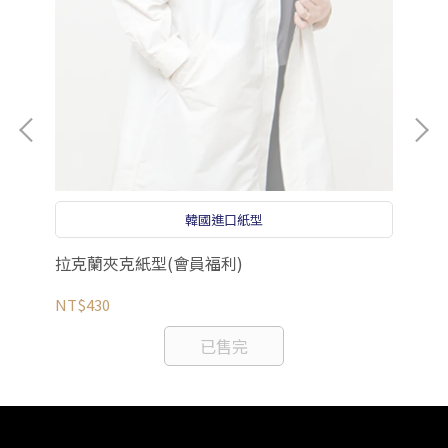
韓國進口紙型
拉克蘭夾克紙型(會員福利)
韓
NT$430
NT
已售完