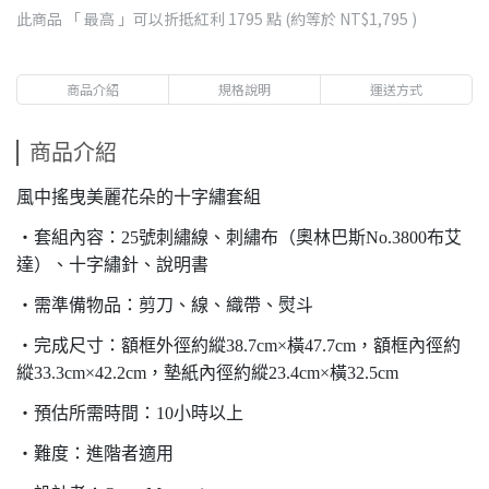
此商品 「 最高 」可以折抵紅利
1795
點 (約等於
NT$1,795
)
商品介紹
規格說明
運送方式
商品介紹
風中搖曳美麗花朵的十字繡套組
・套組內容：25號刺繡線、刺繡布（奧林巴斯No.3800布艾
達）、十字繡針、說明書
・需準備物品：剪刀、線、織帶、熨斗
・完成尺寸：額框外徑約縱38.7cm×橫47.7cm，額框內徑約
縱33.3cm×42.2cm，墊紙內徑約縱23.4cm×橫32.5cm
・預估所需時間：10小時以上
・難度：進階者適用