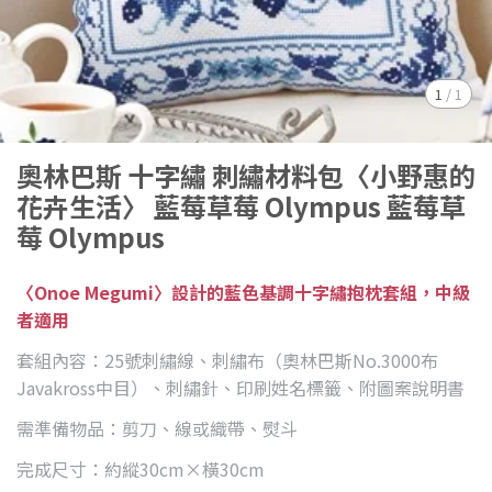
1
/
1
奧林巴斯 十字繡 刺繡材料包〈小野惠的
花卉生活〉 藍莓草莓 Olympus 藍莓草
莓 Olympus
〈Onoe Megumi〉設計的藍色基調十字繡抱枕套組，中級
者適用
套組內容：25號刺繡線、刺繡布（奧林巴斯No.3000布
Javakross中目）、刺繡針、印刷姓名標籤、附圖案說明書
需準備物品：剪刀、線或織帶、熨斗
完成尺寸：約縱30cm×橫30cm