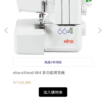
el
NT
馬達5年保固
elna eXtend 664 多功能拷克機
NT$16,800
加入購物車