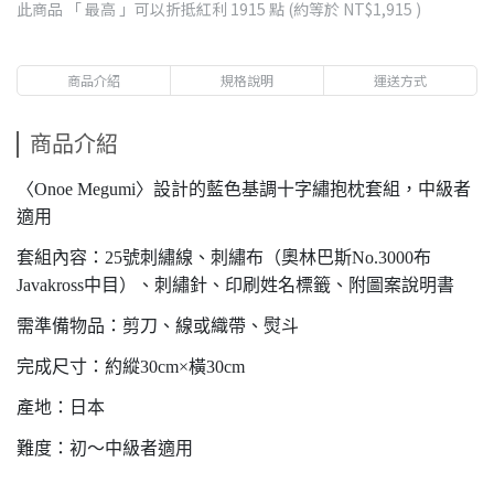
此商品 「 最高 」可以折抵紅利
1915
點 (約等於
NT$1,915
)
商品介紹
規格說明
運送方式
商品介紹
〈Onoe Megumi〉設計的藍色基調十字繡抱枕套組，中級者
適用
套組內容：25號刺繡線、刺繡布（奧林巴斯No.3000布
Javakross中目）、刺繡針、印刷姓名標籤、附圖案說明書
需準備物品：剪刀、線或織帶、熨斗
完成尺寸：約縱30cm×橫30cm
產地：日本
難度：初～中級者適用