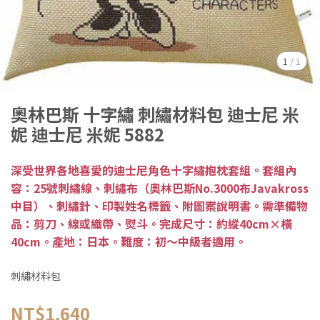
1
/
1
奧林巴斯 十字繡 刺繡材料包 迪士尼 米
妮 迪士尼 米妮 5882
深受世界各地喜愛的迪士尼角色十字繡抱枕套組。套組內
容：25號刺繡線、刺繡布（奧林巴斯No.3000布Javakross
中目）、刺繡針、印製姓名標籤、附圖案說明書。需準備物
品：剪刀、線或織帶、熨斗。完成尺寸：約縱40cm×橫
40cm。產地：日本。難度：初～中級者適用。
刺繡材料包
NT$1,640