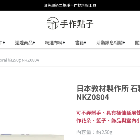
匯集超過二萬種手作材料與工具
件
週邊商品
精選布料
書籍
活動訊息相關
關
l 約250g NKZ0804
日本教材製作所 石粉黏土
NKZ0804
可不弄髒手、具有極佳延展
作花朵、籃子、飾品與室內
內容量：約250g