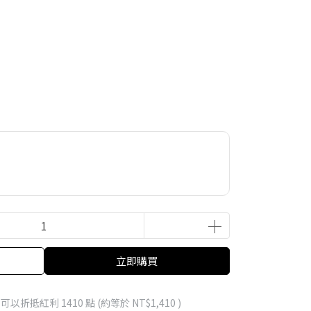
立即購買
 」可以折抵紅利
1410
點 (約等於
NT$1,410
)