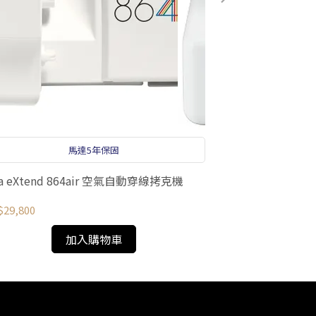
馬達5年保固
na eXtend 864air 空氣自動穿線拷克機
elna eXtend
29,800
NT$16,800
加入購物車