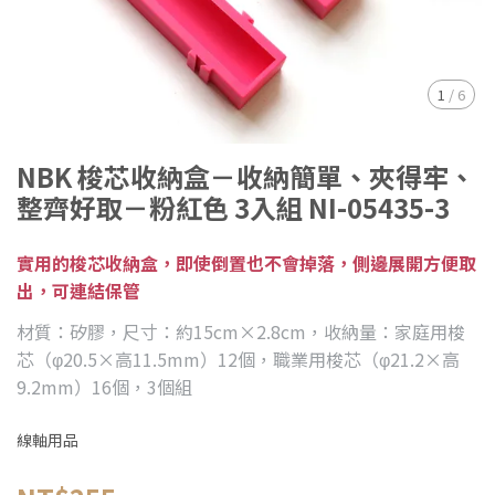
1
/
6
NBK 梭芯收納盒－收納簡單、夾得牢、
整齊好取－粉紅色 3入組 NI-05435-3
實用的梭芯收納盒，即使倒置也不會掉落，側邊展開方便取
出，可連結保管
材質：矽膠，尺寸：約15cm×2.8cm，收納量：家庭用梭
芯（φ20.5×高11.5mm）12個，職業用梭芯（φ21.2×高
9.2mm）16個，3個組
線軸用品