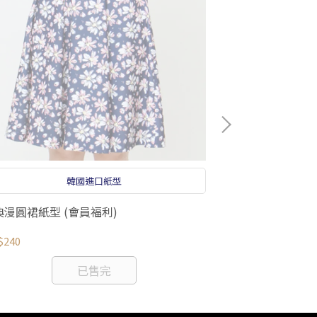
韓國進口紙型
典漫圓裙紙型 (會員福利)
公主泡泡袖格紋
$240
NT$330
已售完