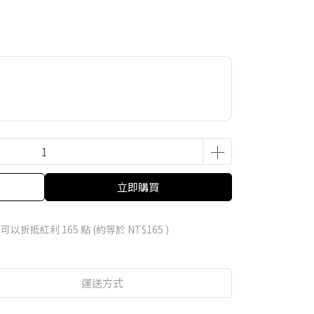
立即購買
 」可以折抵紅利
165
點 (約等於
NT$165
)
運送方式