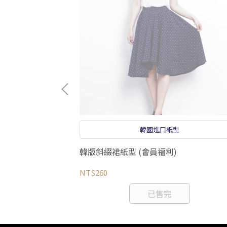
準車線
韓國進口紙型
韓版斜綴裙紙型 (會員福利)
NT$260
已售完