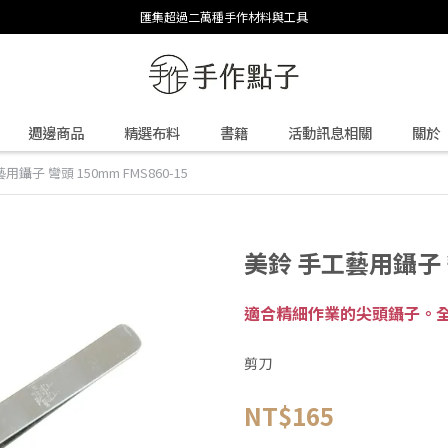
匯集超過二萬種手作材料與工具
週邊商品
精選布料
書籍
活動訊息相關
關於
用鑷子 彎頭 150mm FMS860-15
美鈴 手工藝用鑷子 彎
適合精細作業的尖頭鑷子。全長
剪刀
NT$165