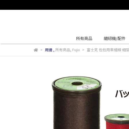
所有商品
縫紉機/配件
周邊
,
所有商品
,
Fujix
富士克 包包用車縫線 細型 #30 