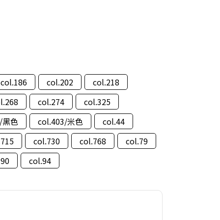
col.186
col.202
col.218
l.268
col.274
col.325
02/黑色
col.403/米色
col.44
.715
col.730
col.768
col.79
.90
col.94