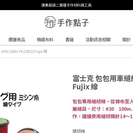
匯集超過二萬種手作材料與工具
週邊商品
精選布料
書籍
活動訊息相關
關於
100m FK19022 Fujix 線
富士克 包包用車縫線 細
Fujix 線
包包專用縫紉線，從棉布至
麗縫目，尺寸：#30 100
作，建議使用縫紉機針14～1
縫紉線