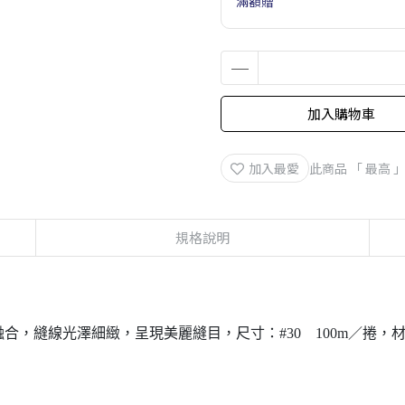
滿額贈
加入購物車
加入最愛
此商品 「 最高
規格說明
，縫線光澤細緻，呈現美麗縫目，尺寸：#30 100m／捲，材