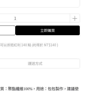
立即購買
 」可以折抵紅利
140
點 (約等於
NT$140
)
運送方式
質：聚酯纖維100%，用途：包包製作，建議使