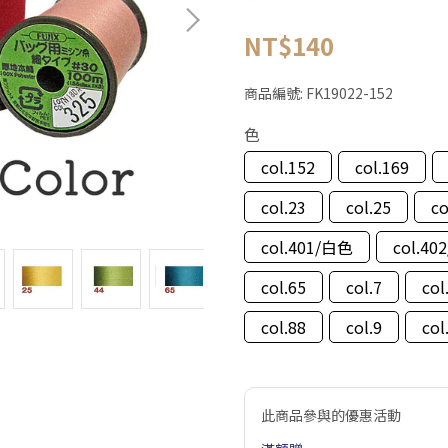
NT$140
商品編號:
FK19022-152
色
col.152
col.169
col.23
col.25
co
col.401/白色
col.4
col.65
col.7
col
col.88
col.9
col
此商品參與的優惠活動