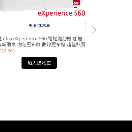
馬達保固5年
 elna eXperience 560 電腦縫紉機 加贈
型輔助桌 均勻壓布腳 曲線壓布腳 超值熱賣
16,800
經典漫圓裙紙型 
加入購物車
NT$240