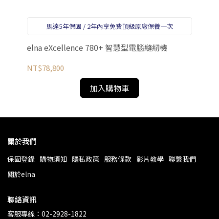
NT
馬達5年保固 / 2年內享免費頂級原廠保養一次
elna eXcellence 780+ 智慧型電腦縫紉機
NT$78,800
加入購物車
關於我們
保固登錄
購物須知
隱私政策
服務條款
影片教學
聯繫我們
關於elna
聯絡資訊
客服專線：02-2928-1822