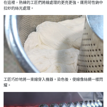
在這裡，熟練的工匠們將線處理的更亮更強。運用苛性鈉中
拉紗的絲光處理。
工匠巧妙地將一束線穿入機器。染色後，使線像絲綢一樣閃
耀。