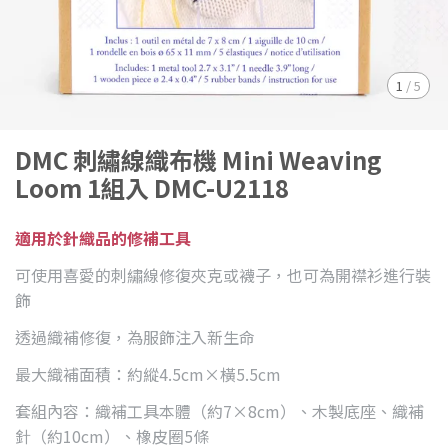
1
/
5
DMC 刺繡線織布機 Mini Weaving
Loom 1組入 DMC-U2118
適用於針織品的修補工具
可使用喜愛的刺繡線修復夾克或襪子，也可為開襟衫進行裝
飾
透過織補修復，為服飾注入新生命
最大織補面積：約縱4.5cm×橫5.5cm
套組內容：織補工具本體（約7×8cm）、木製底座、織補
針（約10cm）、橡皮圈5條