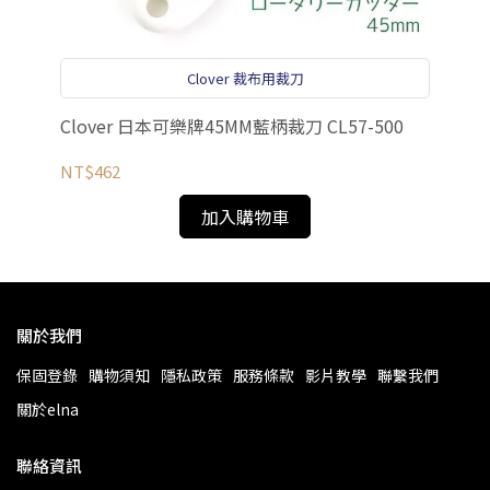
Clover 裁布用裁刀
Clover 日本可樂牌45MM藍柄裁刀 CL57-500
韓
NT$462
NT
加入購物車
關於我們
保固登錄
購物須知
隱私政策
服務條款
影片教學
聯繫我們
關於elna
聯絡資訊