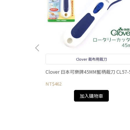
腳
Clover 裁布用裁刀
Clover 日本可樂牌45MM藍柄裁刀 CL57-
NT$462
加入購物車