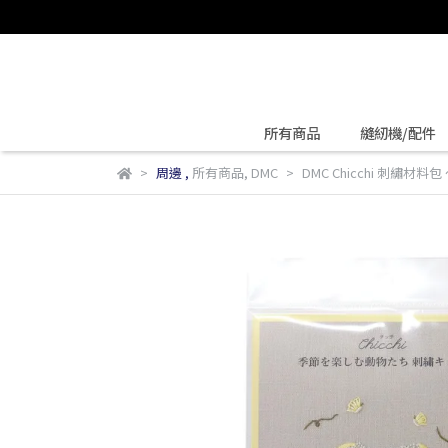
所有商品
縫紉機/配件
周邊
,
所有商品
,
DMC
DMC Chicchi 刺繡材