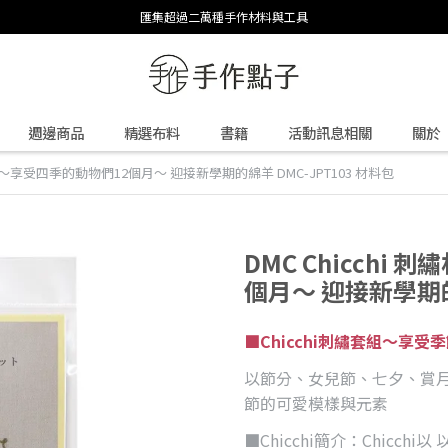
匯集超過二萬種手作材料與工具
週邊商品
精選布料
書籍
活動訊息相關
關於
料包 ～享受四季的動物們12個月～ 迎接新學期的綿羊 DMC-JPT103 材料包
DMC Chicchi
個月～ 迎接新學期的綿
■Chicchi刺繡套組～享受
以節分、女兒節、七夕、賞
節的可愛模樣與元素
■Chicchi簡介：Chic