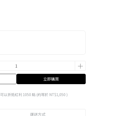
立即購買
 」可以折抵紅利
1050
點 (約等於
NT$1,050
)
運送方式