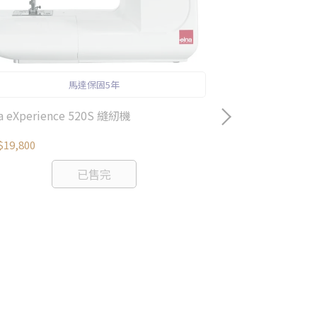
馬達保固5年
na eXperience 520S 縫紉機
19,800
已售完
elna eXtend
NT$29,800