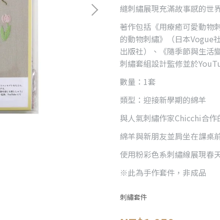
縫刺繡展現充滿故事感的世
著作包括《用療癒可愛動物刺
的動物刺繡》（日本Vogu
出版社）、《隨季節與生活變
刺繡套組設計監修並於YouT
數量：1套
類型：迎接新學期的綿羊
與人氣刺繡作家Chicchi合
綿羊與新朋友並肩坐在課桌
使用粉彩色系刺繡線展現春
※此為手作套件，非成品
刺繡套件