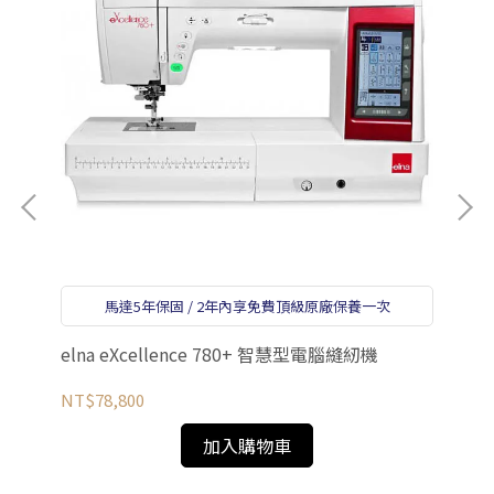
el
馬達5年保固 / 2年內享免費頂級原廠保養一次
NT
elna eXcellence 780+ 智慧型電腦縫紉機
NT$78,800
加入購物車