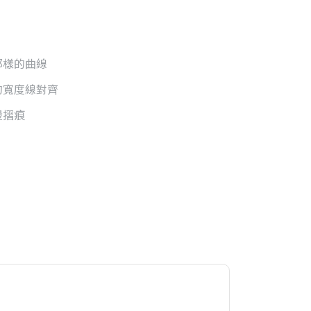
那樣的曲線
的寬度線對齊
燙摺痕