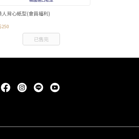
美人背心紙型(會員福利)
瑞姬浪漫上衣紙型
$250
NT$280
已售完