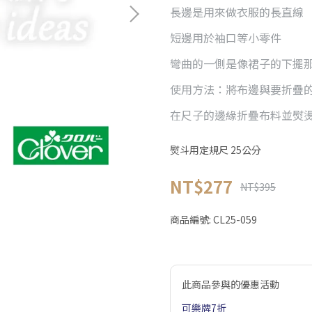
長邊是用來做衣服的長直線
短邊用於袖口等小零件
彎曲的一側是像裙子的下擺
使用方法：將布邊與要折疊
在尺子的邊緣折疊布料並熨
熨斗用定規尺 25公分
NT$277
NT$395
商品編號:
CL25-059
此商品參與的優惠活動
可樂牌7折