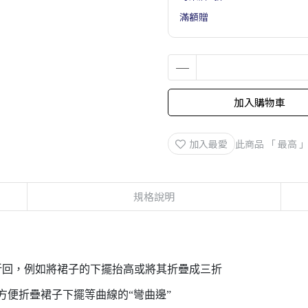
滿額贈
加入購物車
加入最愛
此商品 「 最高
規格說明
折回，例如將裙子的下擺抬高或將其折疊成三折
和方便折疊裙子下擺等曲線的“彎曲邊”