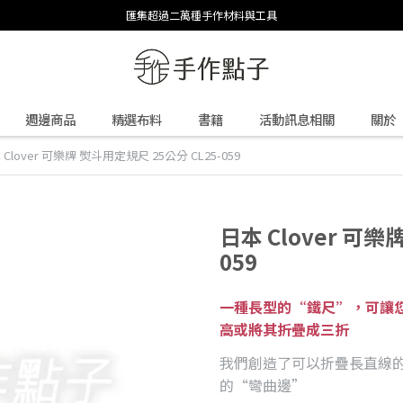
匯集超過二萬種手作材料與工具
週邊商品
精選布料
書籍
活動訊息相關
關於
 Clover 可樂牌 熨斗用定規尺 25公分 CL25-059
日本 Clover 可樂
059
一種長型的“鐵尺”，可讓
高或將其折疊成三折
我們創造了可以折疊長直線的
的“彎曲邊”