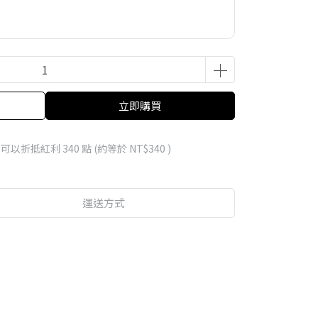
立即購買
 」可以折抵紅利
340
點 (約等於
NT$340
)
運送方式