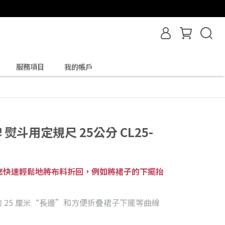
服務項目
我的帳戶
牌 熨斗用定規尺 25公分 CL25-
您快速輕鬆地將布料折回，例如將裙子的下擺抬
 25 厘米“長邊”和方便折疊裙子下擺等曲線