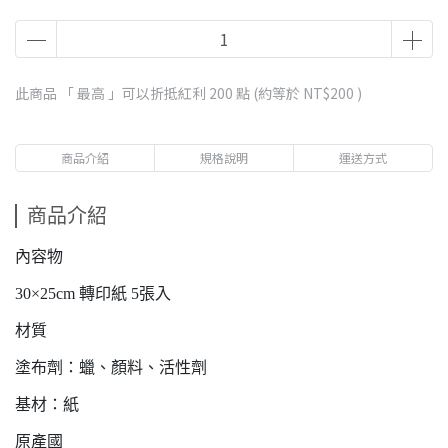
此商品 「 最高 」可以折抵紅利
200
點 (約等於
NT$200
)
商品介紹
規格說明
運送方式
商品介紹
內容物
30×25cm 轉印紙 5張入
材質
塗布劑：蠟、顏料、活性劑
基材：紙
原產國