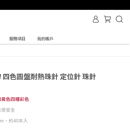
服務項目
我的帳戶
樂牌 四色圓盤耐熱珠針 定位針 珠針
和黃色四種彩色
也很安全
mm，約40本入