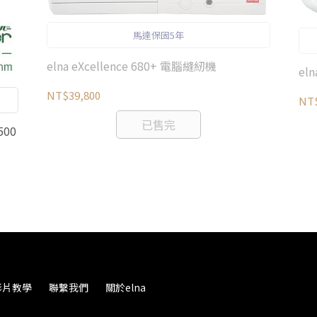
馬達保固5年
elna eXcellence 680+ 電腦縫紉機
el
NT$39,800
NT$
已售完
500
影片教學
聯繫我們
關於elna