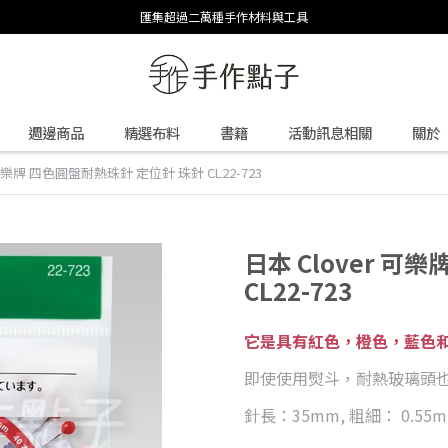
匯集超過二萬種手作材料與工具
週邊商品
精選布料
書籍
活動訊息相關
關於
 可樂牌 四色圓盤耐熱珠針 定位針 珠針 CL22-723
日本 Clover 可
CL22-723
它是具有紅色，橙色，藍色
即使使用熨斗，耐熱玻璃頭
針長：35mm, 粗細： 0.55