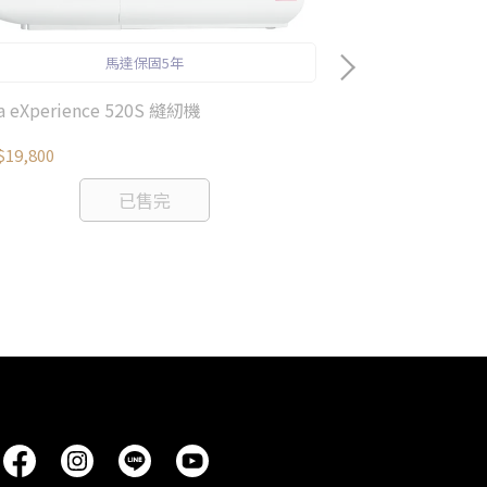
馬達保固5年
na eXperience 520S 縫紉機
19,800
已售完
elna 7mm均
NT$364