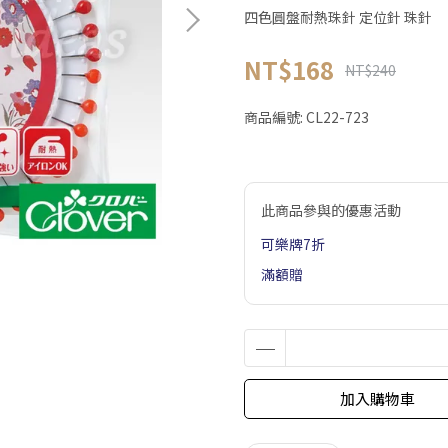
四色圓盤耐熱珠針 定位針 珠針
NT$168
NT$240
商品編號:
CL22-723
此商品參與的優惠活動
可樂牌7折
滿額贈
加入購物車