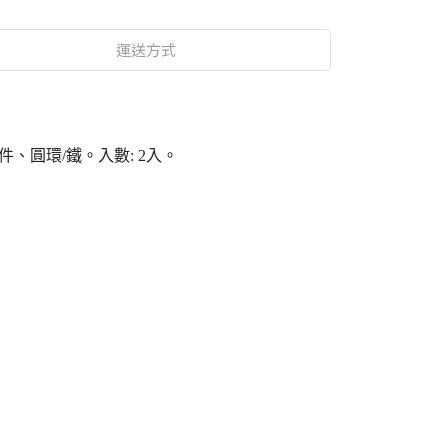
運送方式
件、圓環/鐵。入數: 2入。