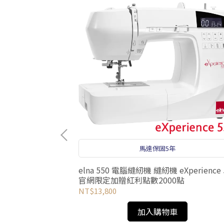
馬達保固5年
elna 550 電腦縫紉機 縫紉機 eXperience 
準車線
官網限定加贈紅利點數2000點
NT$13,800
加入購物車