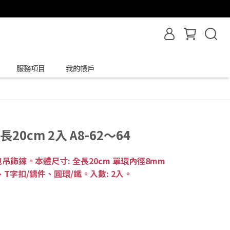
服務項目
我的帳戶
20cm 2入 A8-62～64
飾鍊。本體尺寸: 全長20cm 單環內徑8mm
銅、T字扣/鑄件、圓環/鐵。入數: 2入。