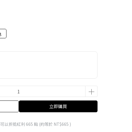
色
立即購買
 」可以折抵紅利
665
點 (約等於
NT$665
)