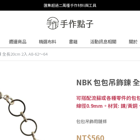
匯集超過二萬種手作材料與工具
週邊商品
精選布料
書籍
活動訊息相關
關於
全長20cm 2入 A8-62～64
NBK 包包吊飾鍊 全長
可搭配流蘇或各種零件的包包吊
線徑0.9mm。材質: 鍊/黃
包包吊飾用鏈條
NT$560