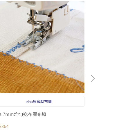
elna原廠壓布腳
na 7mm均勻送布壓布腳
韓版斜綴裙紙型 
$364
NT$260