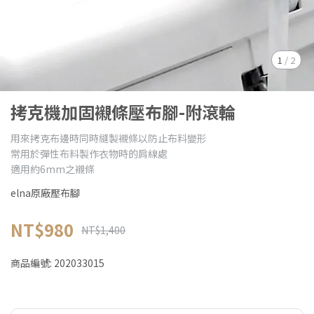
1
/
2
拷克機加固襯條壓布腳-附滾輪
用來拷克布邊時同時縫製襯條以防止布料變形
常用於彈性布料製作衣物時的肩線處
適用約6mm之襯條
elna原廠壓布腳
NT$980
NT$1,400
商品編號:
202033015