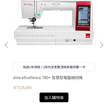
el
縫紉
馬達5年保固 / 2年內享免費頂級原廠保養一次
NT
elna eXcellence 780+ 智慧型電腦縫紉機
NT$78,800
加入購物車