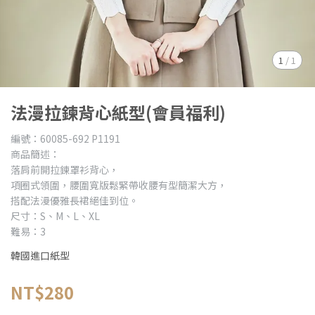
1
/
1
法漫拉鍊背心紙型(會員福利)
編號：60085-692 P1191
商品簡述：
落肩前開拉鍊罩衫背心，
項圈式領圍，腰圍寬版鬆緊帶收腰有型簡潔大方，
搭配法漫優雅長裙絕佳到位。
尺寸：S、M、L、XL
難易：3
韓國進口紙型
NT$280