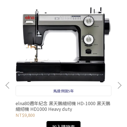
馬達保固5年
elna80週年紀念 黑天鵝縫紉機 HD-1000 黑天鵝
縫紉機 HD1000 Heavy duty
NT$9,800
韓
加入購物車