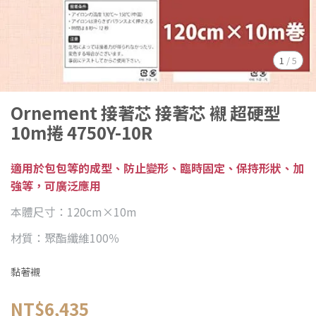
1
/
5
Ornement 接著芯 接著芯 襯 超硬型
10m捲 4750Y-10R
適用於包包等的成型、防止變形、臨時固定、保持形狀、加
強等，可廣泛應用
本體尺寸：120cm×10m
材質：聚酯纖維100％
黏著襯
NT$6,435