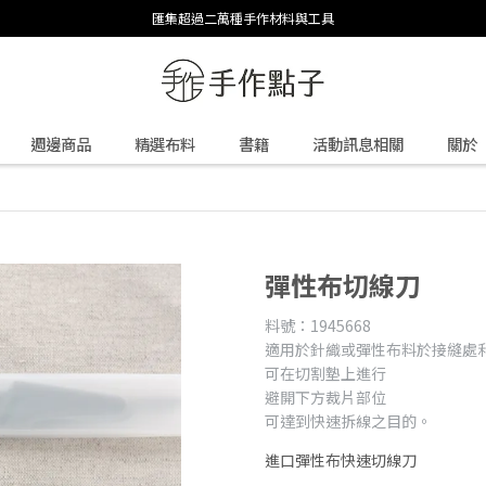
匯集超過二萬種手作材料與工具
週邊商品
精選布料
書籍
活動訊息相關
關於
彈性布切線刀
料號：1945668
適用於針織或彈性布料於接縫處
可在切割墊上進行
避開下方裁片部位
可達到快速拆線之目的。
進口彈性布快速切線刀