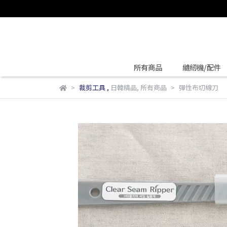
所有商品
縫紉機/配件
裁剪工具
,
日韓精品
,
所有商品
彈性布切線刀