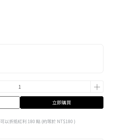
立即購買
 」可以折抵紅利
180
點 (約等於
NT$180
)