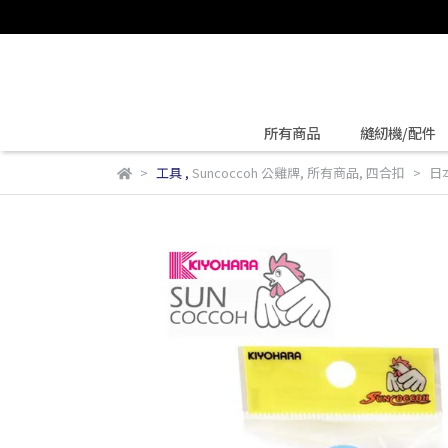
所有商品
縫紉機/配件
工具
,
Suncoccoh 公雞牌
,
所有商品
,
四合扣
日本