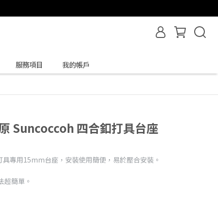
服務項目
我的帳戶
清原 Suncoccoh 四合釦打具台座
打具專用15mm台座，安裝使用簡便，易於壓合安裝。
法超簡單。