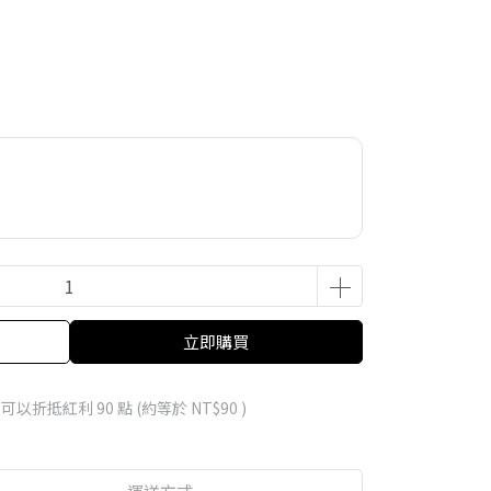
立即購買
 」可以折抵紅利
90
點 (約等於
NT$90
)