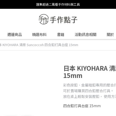
匯集超過二萬種手作材料與工具
週邊商品
精選布料
書籍
活動訊息相關
關於
 KIYOHARA 清原 Suncoccoh 四合釦打具台座 15mm
日本 KIYOHARA 
15mm
彩色按釦、金屬暗釦專用的壓合
可於賣場購買四合釦壓合打具。
放在桌上輕鬆安裝壓釦， 使用方
四合釦打具台座 15mm